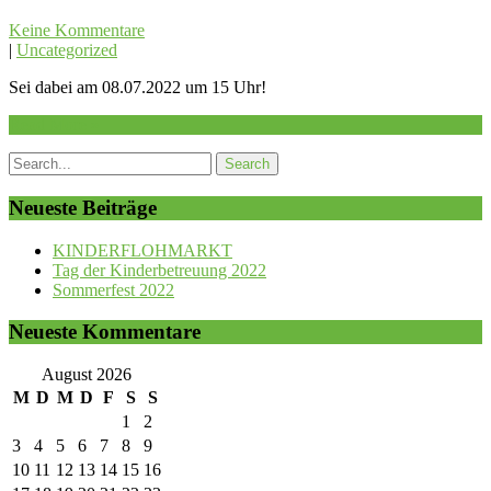
Keine Kommentare
|
Uncategorized
Sei dabei am 08.07.2022 um 15 Uhr!
Read More »
Neueste Beiträge
KINDERFLOHMARKT
Tag der Kinderbetreuung 2022
Sommerfest 2022
Neueste Kommentare
August 2026
M
D
M
D
F
S
S
1
2
3
4
5
6
7
8
9
10
11
12
13
14
15
16